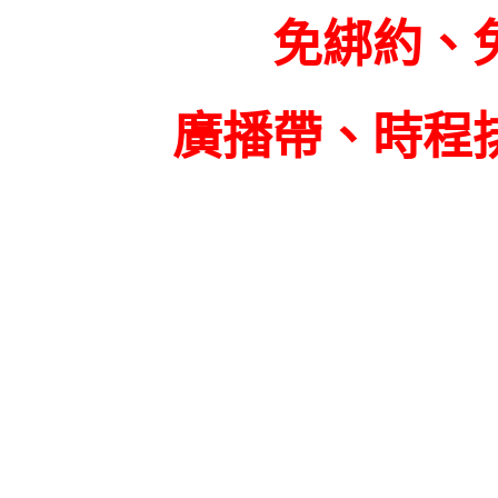
免綁約、
廣播帶、時程