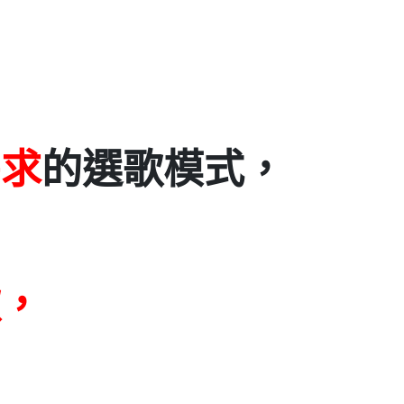
需求
的選歌模式，
歌，