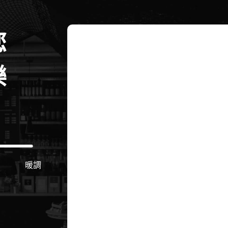
您
樂
暖調