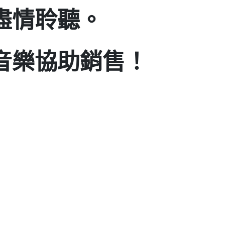
盡情聆聽。
音樂協助銷售！