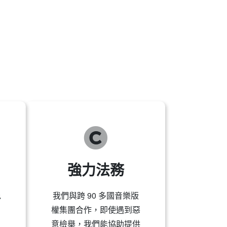
強力法務
免
我們與跨 90 多國音樂版
，
權集團合作，即使遇到惡
意檢舉，我們能協助提供