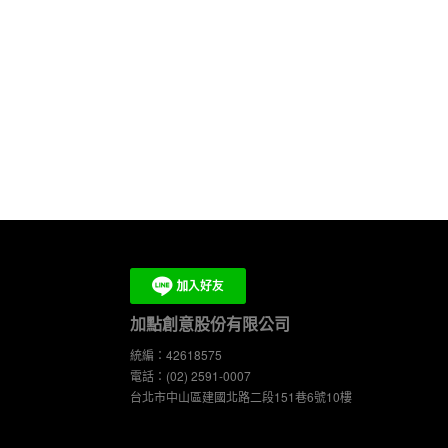
加點創意股份有限公司
統編：42618575
電話：(02) 2591-0007
台北市中山區建國北路二段151巷6號10樓